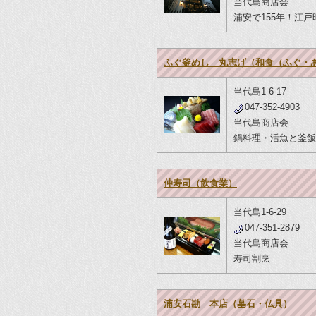
当代島商店会
浦安で155年！江戸
ふぐ釜めし 丸志げ（和食（ふぐ・
当代島1-6-17
047-352-4903
当代島商店会
鍋料理・活魚と釜飯
仲寿司（飲食業）
当代島1-6-29
047-351-2879
当代島商店会
寿司割烹
浦安石勘 本店（墓石・仏具）