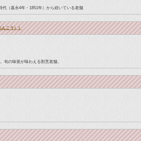
時代（嘉永4年・1851年）から続いている老舗
あんこう））
。旬の味覚が味わえる割烹老舗。