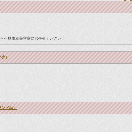
ら小林由幸美容室にお任せください！
小売）
年
ランド品）