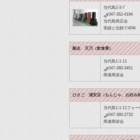
当代島2-3-7
047-352-4194
当代島商店会
実績と信頼で40年
馳走 天乃（飲食業）
当代島1-1-11
047-380-3451
商連商栄会
ひさご 浦安店（もんじゃ、お好み
当代島1-1-11フォ
047-380-2733
商連商栄会