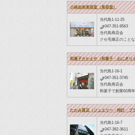
小林由幸美容室（美容室）
当代島1-11-25
047-351-9563
当代島商店会
クセ毛矯正のことな
和菓子さかえや（和菓子・おにぎり
当代島1-16-1
047-351-3745
当代島商店会
和菓子で創業60周
たかみ質店（ジュエリー・時計・ブ
当代島1-16-7
047-382-3611