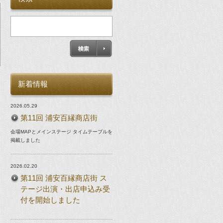
。
新着情報
】
2026.05.29
第11回 浦安百縁商店街
会場MAPとメインステージ タイムテーブルを
掲載しました
2026.02.20
第11回 浦安百縁商店街 ス
テージ出演・出店申込み受
付を開始しました