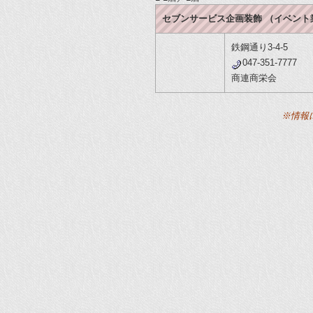
セブンサービス企画装飾 （イベント
鉄鋼通り3-4-5
047-351-7777
商連商栄会
※情報