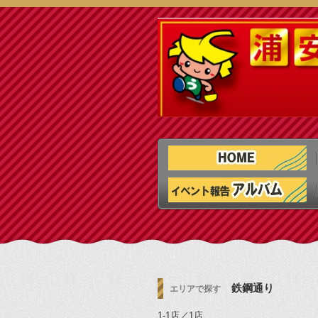
鉄鋼通り
エリアで探す
1-1店／1店