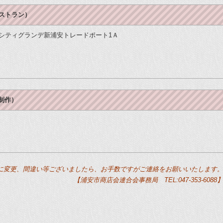
レストラン）
ークシティグランデ新浦安トレードポート1Ａ
制作）
に変更、間違い等ございましたら、お手数ですがご連絡をお願いいたします
【浦安市商店会連合会事務局 TEL:047-353-6088