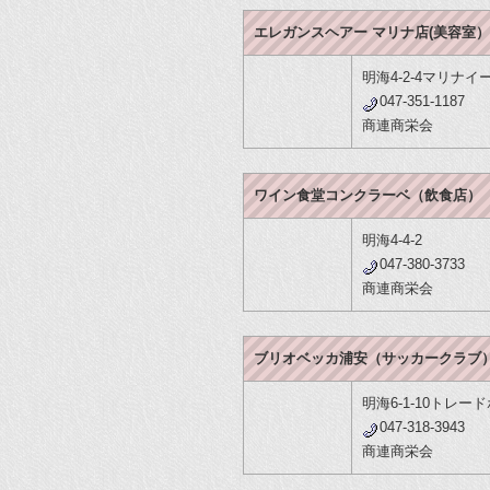
エレガンスヘアー マリナ店(美容室）
明海4-2-4マリナ
047-351-1187
商連商栄会
ワイン食堂コンクラーベ（飲食店）
明海4-4-2
047-380-3733
商連商栄会
ブリオベッカ浦安（サッカークラブ
明海6-1-10トレー
047-318-3943
商連商栄会