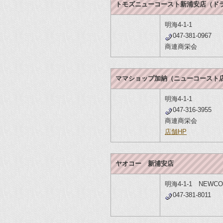
トモズニューコースト新浦安店（ド
明海4-1-1
047-381-0967
商連商栄会
ママショップ加納（ニューコースト店
明海4-1-1
047-316-3955
商連商栄会
店舗HP
ヤオコー 新浦安店
明海4-1-1 NEWCO
047-381-8011