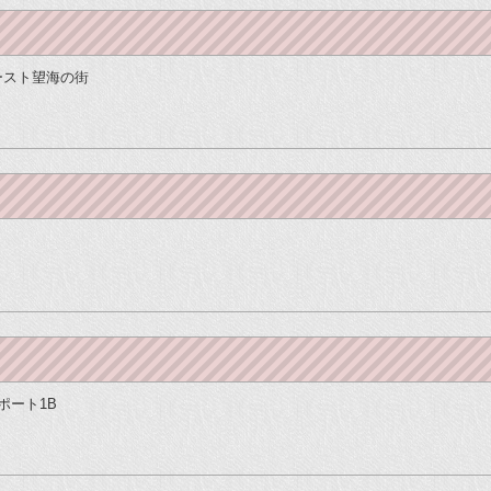
イースト望海の街
）
ドポート1B