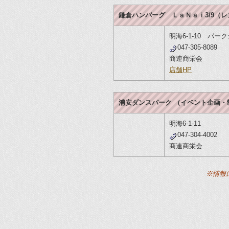
鎌倉ハンバーグ ＬａＮａｉ3/9（
明海6-1-10 パ
047-305-8089
商連商栄会
店舗HP
浦安ダンスパーク （イベント企画・
明海6-1-11
047-304-4002
商連商栄会
※情報